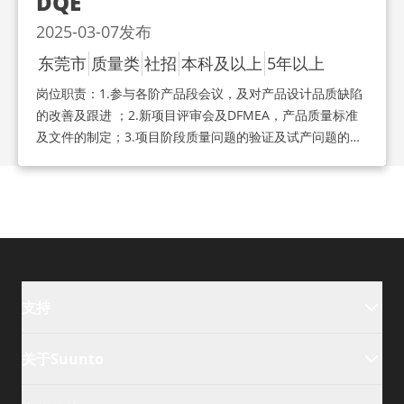
DQE
物料质量标准、要求、技术规格严格落实管理，保障供应商
2025-03-07
发布
交付质量。7、负责供应商可靠性标准、测试方案管理符合
内外部客户标准，保障物料可靠性要求。8、对供应商进行
东莞市
质量类
社招
本科及以上
5年以上
品质辅导，量试阶段品质问题改善追踪，量产潜在风险控制
岗位职责：
1.参与各阶产品段会议，及对产品设计品质缺陷
及预防。9、协同供应商建立和执行产品质量控制计划，并
的改善及跟进 ；2.新项目评审会及DFMEA，产品质量标准
提升供应商在质量体系方面的稳定性和自主性。10、处理质
及文件的制定；3.项目阶段质量问题的验证及试产问题的确
量投诉，运用质量工具进行失效分析，找到产生质量问题的
认及改善追踪、结案；4.零部件/成品规格书/封样资
根本原因，制定相应短期及长期改善对策，制作或评审8D报
料/ROHS资料的确认，零部件及成品的检验及确认；5.首批
告，回复客户质量投诉。11、协同产品工程师，对供应商样
量产问题点跟进和ECN变更。2.制定新品的外观标准并沟通
品进行质量认证，达成供应商高品质来料交付。
供应商实施落地，推动供应商做全尺寸量测、CPK分析和
CTQ过程控制；3.新供应商审核，质量系统评价和跟进改善
情况。
支持
关于Suunto