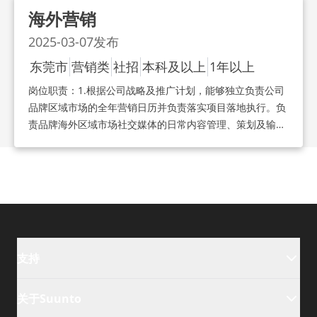
市场洞察反馈，挖掘海外推广资源（YouTube，
海外营销
Instagram，TikTok等）；结合各区域特点做本地化。3.根
2025-03-07
发布
据区域市场的实际推进情况，计划并执行所负责区域的线上
线下的各项Social Media/KOL活动/代理本地活动/展会/经
东莞市
营销类
社招
本科及以上
1年以上
销商活动支持、节日营销活动等，帮助品牌提升销量；4.能
岗位职责：
1.根据公司战略及推广计划，能够独立负责公司
够联动线上线下资源，根据不同产品品类属性拉动品牌营销
品牌区域市场的全年营销日历并负责落实项目落地执行。负
效应，提高品牌声量。
责品牌海外区域市场社交媒体的日常内容管理、策划及输
出，并做好粉丝运营，提升粉丝数量及活跃度，建立品牌海
外形象及声量。2.深入核心市场，为品牌营销提供有价值的
市场洞察反馈，挖掘海外推广资源（YouTube，
Instagram，TikTok等）；结合各区域特点做本地化。3.根
据区域市场的实际推进情况，计划并执行所负责区域的线上
线下的各项Social Media/KOL活动/代理本地活动/展会/经
销商活动支持、节日营销活动等，帮助品牌提升销量；4.能
支持
够联动线上线下资源，根据不同产品品类属性拉动品牌营销
效应，提高品牌声量。
关于Suunto