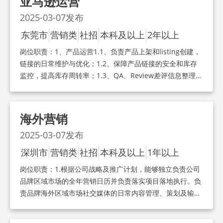
亚马逊运营
产品销量、利润、排名和评分，不断提高销售业绩； 3、店
2025-03-07
发布
铺管理3.1、负责店铺页面维护与优化，维持店铺好评率等
各项指标；3.2、制定店铺运营计划，提出设计需求，提升
东莞市
营销类
社招
本科及以上
2年以上
品牌形象；3.3、关注政策动态，规避风险，确保账号安
岗位职责：
1、产品运营1.1、负责产品上架和listing创建，
全； 4、数据分析4.1、产品的每周/每月销售数据的统计、
链接的日常维护与优化；1.2、保障产品链接的安全和库存
备份与分析；4.2、广告数据分析，及时优化广告，提高广
监控，提高库存周转率；1.3、QA、Review差评信息整理与
告转化率；4.3、退货及评论数据分析，降低退货率，提升
售后问题分析，并提出改进措施； 2、广告管理2.1、负责
产品质量；4.4、品类市场调查、竞争分析，及时调整运营
Amazon站内广告投放、制定推广目标和促销计划；2.2、配
和推广策略。
合独立站和营销人员做好站外渠道引流等工作；2.3、关注
海外营销
产品销量、利润、排名和评分，不断提高销售业绩； 3、店
2025-03-07
发布
铺管理3.1、负责店铺页面维护与优化，维持店铺好评率等
各项指标；3.2、制定店铺运营计划，提出设计需求，提升
深圳市
营销类
社招
本科及以上
1年以上
品牌形象；3.3、关注政策动态，规避风险，确保账号安
岗位职责：
1.根据公司战略及推广计划，能够独立负责公司
全； 4、数据分析4.1、产品的每周/每月销售数据的统计、
品牌区域市场的全年营销日历并负责落实项目落地执行。负
备份与分析；4.2、广告数据分析，及时优化广告，提高广
责品牌海外区域市场社交媒体的日常内容管理、策划及输
告转化率；4.3、退货及评论数据分析，降低退货率，提升
出，并做好粉丝运营，提升粉丝数量及活跃度，建立品牌海
产品质量；4.4、品类市场调查、竞争分析，及时调整运营
外形象及声量。2.深入核心市场，为品牌营销提供有价值的
和推广策略。